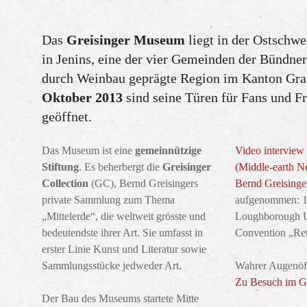
Das
Greisinger Museum
liegt in der Ostschw
in Jenins, eine der vier Gemeinden der Bündner
durch Weinbau geprägte Region im Kanton Gr
Oktober 2013
sind seine Türen für Fans und F
geöffnet.
Das Museum ist eine
gemeinnützige
Video interview
Stiftung
. Es beherbergt die
Greisinger
(Middle-earth N
Collection
(GC), Bernd Greisingers
Bernd Greisinge
private Sammlung zum Thema
aufgenommen: 1
„Mittelerde“, die weltweit grösste und
Loughborough U
bedeutendste ihrer Art. Sie umfasst in
Convention „Ret
erster Linie Kunst und Literatur sowie
Sammlungsstücke jedweder Art.
Wahrer Augenöff
Zu Besuch im G
Der Bau des Museums startete Mitte