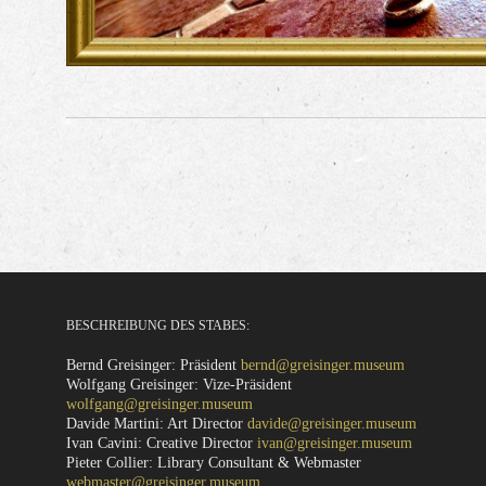
BESCHREIBUNG DES STABES:
Bernd Greisinger: Präsident
bernd@greisinger.museum
Wolfgang Greisinger: Vize-Präsident
wolfgang@greisinger.museum
Davide Martini: Art Director
davide@greisinger.museum
Ivan Cavini: Creative Director
ivan@greisinger.museum
Pieter Collier: Library Consultant & Webmaster
webmaster@greisinger.museum